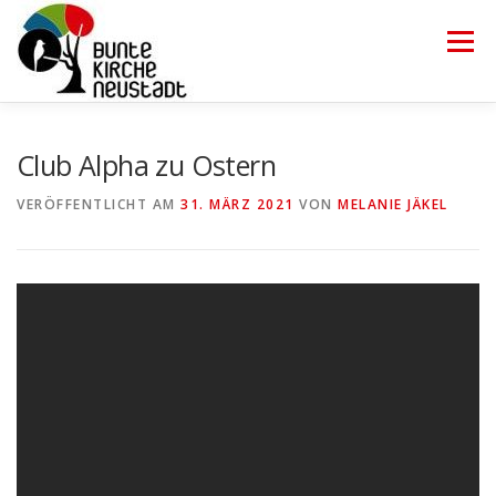
Zum
Inhalt
Menü
springen
HOME
TRÄGERVEREIN
ÜBER UNS
KONTAKT
Club Alpha zu Ostern
VERÖFFENTLICHT AM
31. MÄRZ 2021
VON
MELANIE JÄKEL