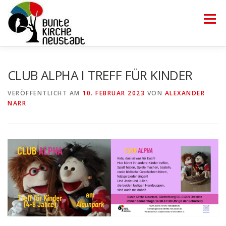
Zum
Inhalt
Menü
springen
HOME
TRÄGERVEREIN
ÜBER UNS
KONTAKT
CLUB ALPHA I TREFF FÜR KINDER
VERÖFFENTLICHT AM
10. FEBRUAR 2023
VON
ALEXANDER
NARR