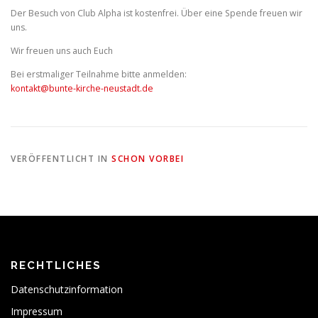
Der Besuch von Club Alpha ist kostenfrei. Über eine Spende freuen wir
uns.
Wir freuen uns auch Euch
Bei erstmaliger Teilnahme bitte anmelden:
kontakt@bunte-kirche-neustadt.de
VERÖFFENTLICHT IN
SCHON VORBEI
RECHTLICHES
Datenschutzinformation
Impressum