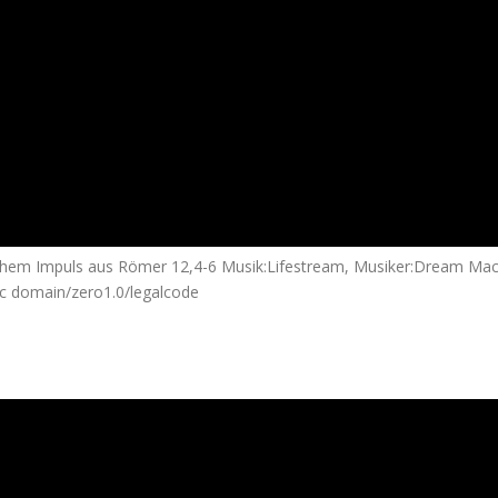
schem Impuls aus Römer 12,4-6 Musik:Lifestream, Musiker:Dream Mac
ic domain/zero1.0/legalcode